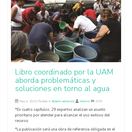
Libro coordinado por la UAM
aborda problemáticas y
soluciones en torno al agua
May 4, 2021| Posted in
Boletín editorial
|
Admin
|
1978
*En cuatro capítulos, 29 expertos analizan un asunto
prioritario por atender para alcanzar el uso exitoso del
recurso
*La publicación será una obra de referencia obligada en el