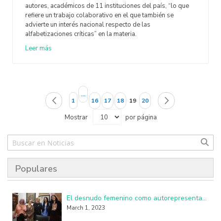
autores, académicos de 11 instituciones del país, “lo que
refiere un trabajo colaborativo en el que también se
advierte un interés nacional respecto de las
alfabetizaciones críticas” en la materia.
Leer más
Página
...
Página
Página
Página
Página
Página
Página
Página
Actualmente estás leyendo pá
Anterior
Siguiente
1
16
17
18
19
20
Mostrar
por página
Populares
El desnudo femenino como autorepresentación resulta perturbador y subversivo
March 1, 2023