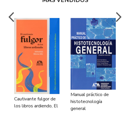
MÁS VENDIDOS
E
e
Manual práctico de
b
Cautivante fulgor de
histotecnología
los libros ardiendo, El
general