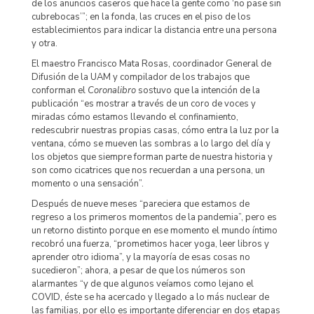
de los anuncios caseros que hace la gente como ‘no pase sin
cubrebocas’”; en la fonda, las cruces en el piso de los
establecimientos para indicar la distancia entre una persona
y otra.
El maestro Francisco Mata Rosas, coordinador General de
Difusión de la UAM y compilador de los trabajos que
conforman el
Coronalibro
sostuvo que la intención de la
publicación “es mostrar a través de un coro de voces y
miradas cómo estamos llevando el confinamiento,
redescubrir nuestras propias casas, cómo entra la luz por la
ventana, cómo se mueven las sombras a lo largo del día y
los objetos que siempre forman parte de nuestra historia y
son como cicatrices que nos recuerdan a una persona, un
momento o una sensación”.
Después de nueve meses “pareciera que estamos de
regreso a los primeros momentos de la pandemia”, pero es
un retorno distinto porque en ese momento el mundo íntimo
recobró una fuerza, “prometimos hacer yoga, leer libros y
aprender otro idioma”, y la mayoría de esas cosas no
sucedieron”; ahora, a pesar de que los números son
alarmantes “y de que algunos veíamos como lejano el
COVID, éste se ha acercado y llegado a lo más nuclear de
las familias, por ello es importante diferenciar en dos etapas