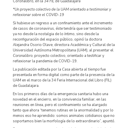
Coronalibro
, en la 34 FIL de Guadalajara
*Un proyecto colectivo de la UAM orientado a testimoniar y
reflexionar sobre el COVID-19
Si hubiese un regreso a un confinamiento ante el incremento
de casos de coronavirus, éste tendría que ser testimoniado
ya no desde la nostalgia de lo íntimo, sino desde la
reconfiguración del espacio público, opinó la doctora
Alejandra Osorio Olave, directora Académica y Cultural de la
Universidad Autónoma Metropolitana (UAM), al presentar el
Coronalibro
, proyecto colectivo, orientado a testificar y
reflexionar la pandemia de COVID-19.
La publicación editada por la
Casa abierta al tiempo
fue
presentada en forma digital como parte de la presencia de la
UAM en el marco de la 34 Feria Internacional del Libro (FIL)
de Guadalajara.
En los primeros días de la emergencia sanitaria hubo una
novedad en el encierro, en la convivencia familiar, en las
reuniones en línea, pero el confinamiento se ha alargado
tanto que ahora “tenemos rutinas en la anormalidad y por lo
menos eso he aprendido: somos animales cotidianos que no
soportamos bien la morfología de lo extraordinario”, apuntó.