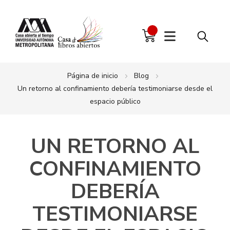
Página de inicio
Blog
Un retorno al confinamiento debería testimoniarse desde el
espacio público
UN RETORNO AL
CONFINAMIENTO
DEBERÍA
TESTIMONIARSE