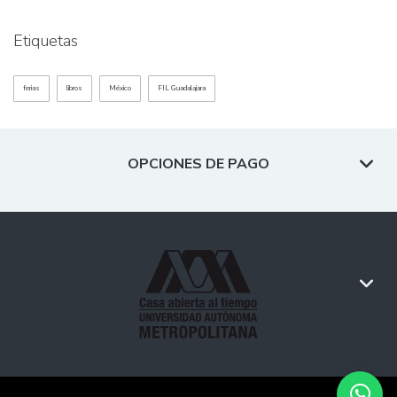
Etiquetas
ferias
libros
México
FIL Guadalajara
OPCIONES DE PAGO