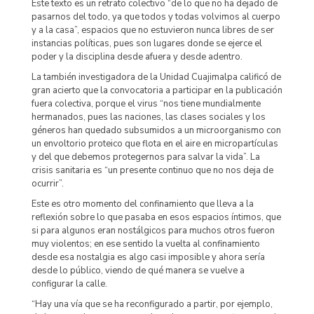
Este texto es un retrato colectivo “de lo que no ha dejado de
pasarnos del todo, ya que todos y todas volvimos al cuerpo
y a la casa”, espacios que no estuvieron nunca libres de ser
instancias políticas, pues son lugares donde se ejerce el
poder y la disciplina desde afuera y desde adentro.
La también investigadora de la Unidad Cuajimalpa calificó de
gran acierto que la convocatoria a participar en la publicación
fuera colectiva, porque el virus “nos tiene mundialmente
hermanados, pues las naciones, las clases sociales y los
géneros han quedado subsumidos a un microorganismo con
un envoltorio proteico que flota en el aire en micropartículas
y del que debemos protegernos para salvar la vida”. La
crisis sanitaria es “un presente continuo que no nos deja de
ocurrir”.
Este es otro momento del confinamiento que lleva a la
reflexión sobre lo que pasaba en esos espacios íntimos, que
si para algunos eran nostálgicos para muchos otros fueron
muy violentos; en ese sentido la vuelta al confinamiento
desde esa nostalgia es algo casi imposible y ahora sería
desde lo público, viendo de qué manera se vuelve a
configurar la calle.
“Hay una vía que se ha reconfigurado a partir, por ejemplo,