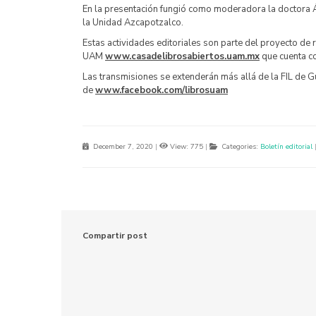
En la presentación fungió como moderadora la doctora
la Unidad Azcapotzalco.
Estas actividades editoriales son parte del proyecto de 
UAM
www.casadelibrosabiertos.uam.mx
que cuenta co
Las transmisiones se extenderán más allá de la FIL de Gu
de
www.facebook.com/librosuam
December 7, 2020
|
View: 775
|
Categories:
Boletín editorial
Compartir post