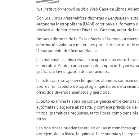
*La Institución renovó su sitio Web
Casa de Libros Abierto
Con los libros
Matemáticas discretas
y
Lenguajes y aut
Autónoma Metropolitana (UAM) contribuye al fomento de la
declaró el doctor Héctor Díaz Leal Guzmán, autor de las
Ambas ediciones de la
Casa abierta al tiempo
–presentad
información valiosa y materiales para el desarrollo de 
Departamento de Ciencias Básicas
Las matemáticas discretas se ocupan de las estructuras 
numerable. Al abarcar un concepto amplio incluyen varia
gráficas, e Investigación de operaciones.
En este caso, se aprovechó que los alumnos conocen sob
abordar un capítulo de topología, que no es de la incum
ofrecidos diversos ejemplos y ejercicios.
El texto examina la zona de convergencia entre ciencias
autómatas y álgebra abstracta, y contiene principios de
finitos; gramáticas regulares, tanto libres como sensible
otros.
Las dos obras pueden tener uso en las matemáticas aplic
por ejemplo, la física, la química, la economía y la inge