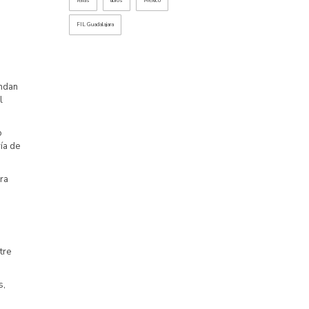
ferias
libros
México
FIL Guadalajara
indan
l
o
ía de
ra
tre
s,