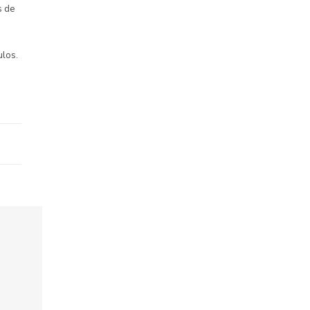
s de
ulos.