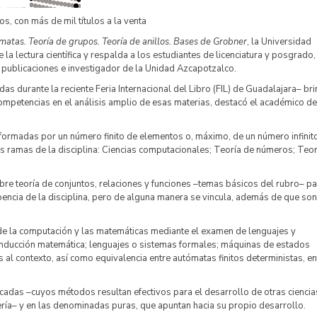
s, con más de mil títulos a la venta
ómatas
. Teoría de grupos. Teoría de anillos. Bases de Grobner
, la Universidad
 lectura científica y respalda a los estudiantes de licenciatura y posgrado,
 publicaciones e investigador de la Unidad Azcapotzalco.
as durante la reciente Feria Internacional del Libro (FIL) de Guadalajara– br
competencias en el análisis amplio de esas materias, destacó el académico de
formadas por un número finito de elementos o, máximo, de un número infinit
s ramas de la disciplina: Ciencias computacionales; Teoría de números; Teor
re teoría de conjuntos, relaciones y funciones –temas básicos del rubro– pa
bencia de la disciplina, pero de alguna manera se vincula, además de que son
 de la computación y las matemáticas mediante el examen de lenguajes y
 inducción matemática; lenguajes o sistemas formales; máquinas de estados
s al contexto, así como equivalencia entre autómatas finitos deterministas, en
adas –cuyos métodos resultan efectivos para el desarrollo de otras ciencia
niería– y en las denominadas puras, que apuntan hacia su propio desarrollo.