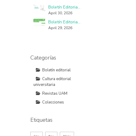
La democracia en México, un proceso con fallas, imperfecciones y seudo practicantes
Boletín Editorial Libros UAM No. 58
March 26, 2021
April 30, 2026
Boletín Editorial Libros UAM No. 57
El libro objeto y las otras formas de leer
April 29, 2026
May 13, 2024
Categorías
Boletín editorial
Cultura editorial
universitaria
Revistas UAM
Colecciones
Etiquetas