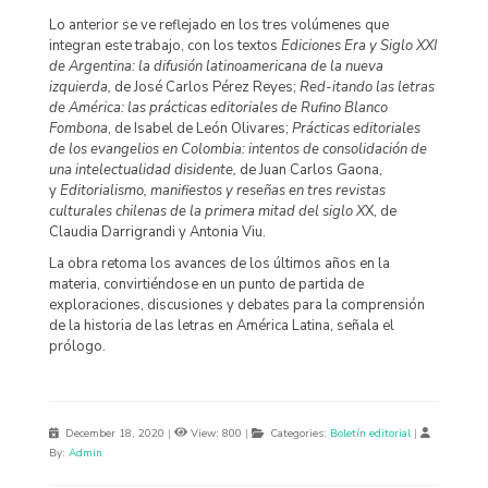
Lo anterior se ve reflejado en los tres volúmenes que
integran este trabajo, con los textos
Ediciones Era y Siglo XXI
de Argentina: la difusión latinoamericana de la nueva
izquierda,
de José Carlos Pérez Reyes;
Red-itando las letras
de América: las prácticas editoriales de Rufino Blanco
Fombona
, de Isabel de León Olivares;
Prácticas editoriales
de los evangelios en Colombia: intentos de consolidación de
una intelectualidad disidente,
de Juan Carlos Gaona,
y
Editorialismo, manifiestos y reseñas en tres revistas
culturales chilenas de la primera mitad del siglo X
X, de
Claudia Darrigrandi y Antonia Viu.
La obra retoma los avances de los últimos años en la
materia, convirtiéndose en un punto de partida de
exploraciones, discusiones y debates para la comprensión
de la historia de las letras en América Latina, señala el
prólogo.
December 18, 2020
|
View: 800
|
Categories:
Boletín editorial
|
By:
Admin