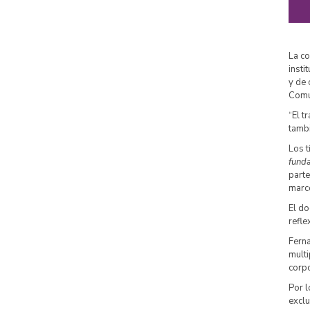
La c
insti
y de 
Comu
“El t
tambi
Los t
funda
parte
marco
El do
refle
Ferna
multi
corpo
Por l
exclu