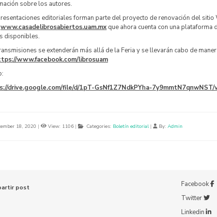
mación sobre los autores.
resentaciones editoriales forman parte del proyecto de renovación del sitio
M
www.casadelibrosabiertos.uam.mx
que ahora cuenta con una plataforma di
os disponibles.
ransmisiones se extenderán más allá de la Feria y se llevarán cabo de manera
ttps://www.facebook.com/librosuam
o:
s://drive.google.com/file/d/1pT-GsNf1Z7NdkPYha-7y9mmtN7qnwNST/
ember 18, 2020
|
View: 1106
|
Categories:
Boletín editorial
|
By:
Admin
Facebook
artir post
Twitter
Linkedin