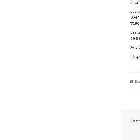
infor
Las p
UA
títul
Las t
de
h
Audi
http
Dec
Comp