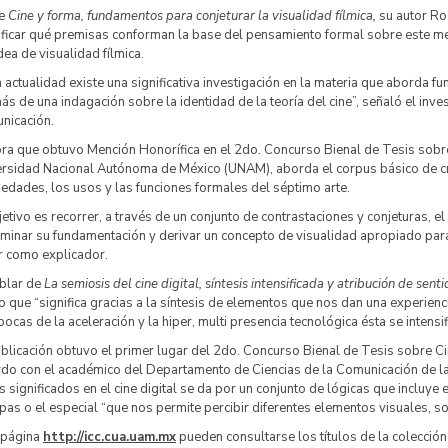
re
Cine y forma, fundamentos para conjeturar la visualidad fílmica,
su autor Ro
ificar qué premisas conforman la base del pensamiento formal sobre este 
dea de visualidad fílmica.
a actualidad existe una significativa investigación en la materia que aborda fu
s de una indagación sobre la identidad de la teoría del cine”, señaló el inv
nicación.
ra que obtuvo Mención Honorífica en el 2do. Concurso Bienal de Tesis sobre
ersidad Nacional Autónoma de México (UNAM), aborda el corpus básico de c
edades, los usos y las funciones formales del séptimo arte.
jetivo es recorrer, a través de un conjunto de contrastaciones y conjeturas, e
minar su fundamentación y derivar un concepto de visualidad apropiado para 
r como explicador.
ablar de
La semiosis del cine digital, síntesis intensificada y atribución de sent
 que “significa gracias a la síntesis de elementos que nos dan una experienci
pocas de la aceleración y la hiper, multi presencia tecnológica ésta se intensif
blicación obtuvo el primer lugar del 2do. Concurso Bienal de Tesis sobre 
do con el académico del Departamento de Ciencias de la Comunicación de la
s significados en el cine digital se da por un conjunto de lógicas que incluye
pas o el especial “que nos permite percibir diferentes elementos visuales, 
 página
http://icc.cua.uam.mx
pueden consultarse los títulos de la colecció