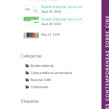
La democracia en México, un proceso con fallas, imperfecciones y seudo practicantes
Boletín Editorial Libros UAM No. 58
March 26, 2021
April 30, 2026
Boletín Editorial Libros UAM No. 57
April 29, 2026
El libro objeto y las otras formas de leer
May 13, 2024
Categorías
Boletín editorial
Cultura editorial universitaria
Revistas UAM
Colecciones
Etiquetas