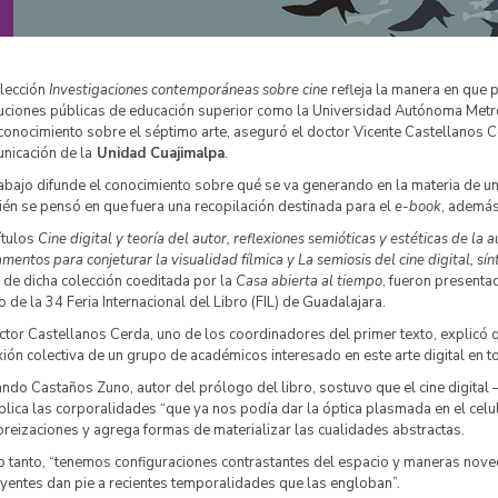
olección
Investigaciones contemporáneas sobre cine
refleja la manera en que 
tuciones públicas de educación superior como la Universidad Autónoma Metrop
conocimiento sobre el séptimo arte, aseguró el doctor Vicente Castellanos 
nicación de la
Unidad Cuajimalpa
.
rabajo difunde el conocimiento sobre qué se va generando en la materia de
én se pensó en que fuera una recopilación destinada para el
e-book
, además
ítulos
Cine digital y teoría del autor, reflexiones semióticas y estéticas de la
mentos para conjeturar la visualidad fílmica y La semiosis del cine digital, sínt
 de dicha colección coeditada por la
Casa abierta al tiempo
, fueron presentad
 de la 34 Feria Internacional del Libro (FIL) de Guadalajara.
ctor Castellanos Cerda, uno de los coordinadores del primer texto, explicó q
xión colectiva de un grupo de académicos interesado en este arte digital en 
ndo Castaños Zuno, autor del prólogo del libro, sostuvo que el cine digita
plica las corporalidades “que ya nos podía dar la óptica plasmada en el cel
reizaciones y agrega formas de materializar las cualidades abstractas.
o tanto, “tenemos configuraciones contrastantes del espacio y maneras noved
yentes dan pie a recientes temporalidades que las engloban”.