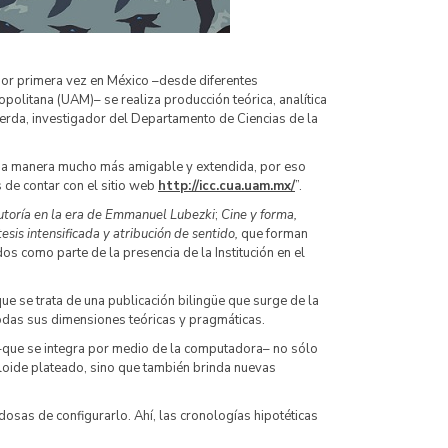
por primera vez en México –desde diferentes
olitana (UAM)– se realiza producción teórica, analítica
Cerda, investigador del Departamento de Ciencias de la
 una manera mucho más amigable y extendida, por eso
 de contar con el sitio web
http://icc.cua.uam.mx/
”.
 autoría en la era de Emmanuel Lubezki
;
Cine y forma,
esis intensificada y atribución de sentido,
que forman
os como parte de la presencia de la Institución en el
ue se trata de una publicación bilingüe que surge de la
todas sus dimensiones teóricas y pragmáticas.
l –que se integra por medio de la computadora– no sólo
uloide plateado, sino que también brinda nuevas
osas de configurarlo. Ahí, las cronologías hipotéticas