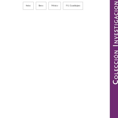
ferias
libros
México
FIL Guadalajara