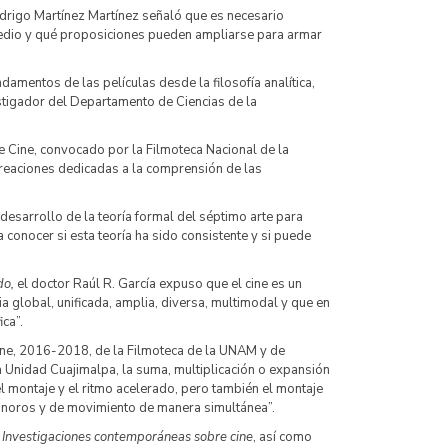
drigo Martínez Martínez señaló que es necesario
medio y qué proposiciones pueden ampliarse para armar
ndamentos de las películas desde la filosofía analítica,
estigador del Departamento de Ciencias de la
 Cine, convocado por la Filmoteca Nacional de la
reaciones dedicadas a la comprensión de las
l desarrollo de la teoría formal del séptimo arte para
conocer si esta teoría ha sido consistente y si puede
ido,
el doctor Raúl R. García expuso que el cine es un
a global, unificada, amplia, diversa, multimodal y que en
ica”.
Cine, 2016-2018, de la Filmoteca de la UNAM y de
 Unidad Cuajimalpa, la suma, multiplicación o expansión
 el montaje y el ritmo acelerado, pero también el montaje
sonoros y de movimiento de manera simultánea”.
n
Investigaciones contemporáneas sobre cine
, así como