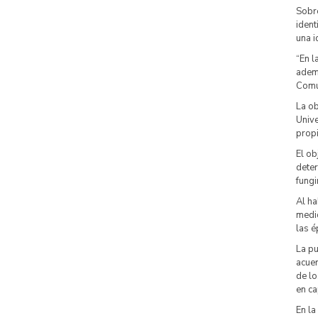
Sob
ident
una i
“En l
ademá
Comu
La ob
Univ
propi
El ob
deter
fungi
Al h
medio
las é
La pu
acuer
de lo
en ca
En la