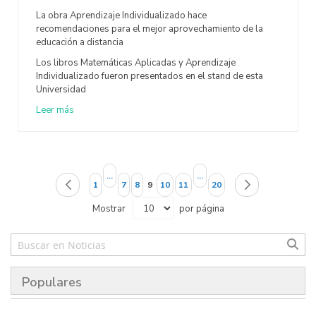
La obra Aprendizaje Individualizado hace
recomendaciones para el mejor aprovechamiento de la
educación a distancia
Los libros Matemáticas Aplicadas y Aprendizaje
Individualizado fueron presentados en el stand de esta
Universidad
Leer más
Página
...
...
Página
Página
Página
Página
Página
Página
Página
Página
Actualmente estás leyendo página
Anterior
Siguiente
1
7
8
9
10
11
20
Mostrar
por página
Populares