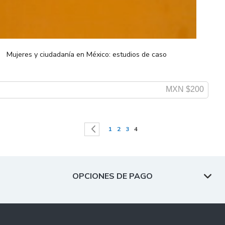
Mujeres y ciudadanía en México: estudios de caso
MXN $200
Página
Actualmente estás leyendo p
Página
Página
Página
Página
Anterior
1
2
3
4
OPCIONES DE PAGO