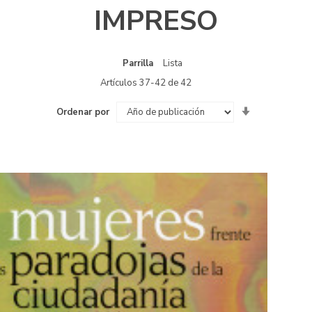
IMPRESO
Parrilla
Ver
Lista
como
Artículos
37
-
42
de
42
Fijar
Ordenar por
Dirección
Ascendente