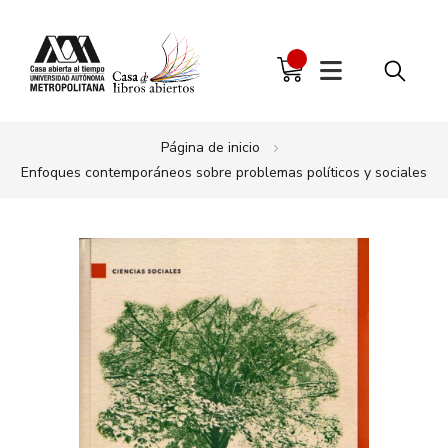
Página de inicio
Enfoques contemporáneos sobre problemas políticos y sociales
Saltar
al
final
de
la
galería
de
imágenes