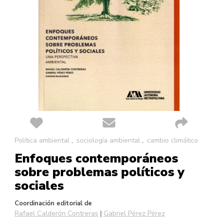
Saltar
Política ambiental
sociología ambiental
cambio climático
al
Enfoques contemporáneos
comienzo
de
sobre problemas políticos y
la
sociales
galería
de
Coordinación editorial de
imágenes
Rafael Calderón Contreras
Gabriel Pérez Pérez