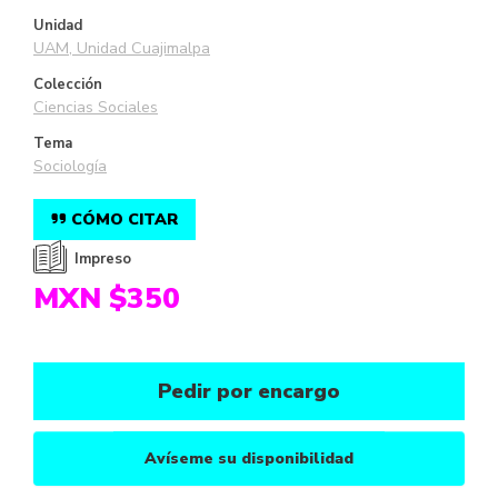
Unidad
UAM, Unidad Cuajimalpa
Colección
Ciencias Sociales
Tema
Sociología
CÓMO CITAR
Impreso
MXN $350
Pedir por encargo
Avíseme su disponibilidad