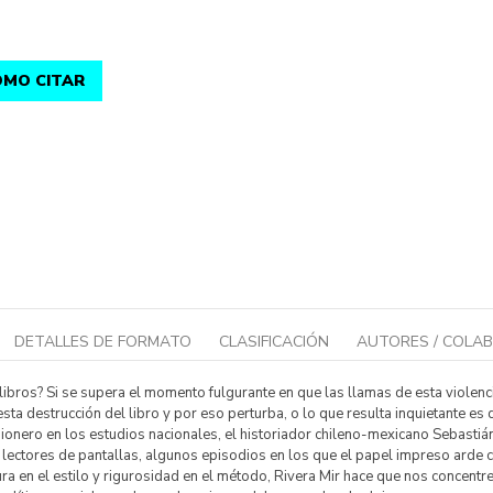
MO CITAR
DETALLES DE FORMATO
CLASIFICACIÓN
AUTORES / COLA
bros? Si se supera el momento fulgurante en que las llamas de esta violenc
esta destrucción del libro y por eso perturba, o lo que resulta inquietante es 
, pionero en los estudios nacionales, el historiador chileno-mexicano Sebasti
lectores de pantallas, algunos episodios en los que el papel impreso arde c
ura en el estilo y rigurosidad en el método, Rivera Mir hace que nos concent