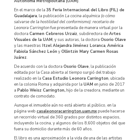
Autónoma Metropolitana (UAM)
.
En el marco de la
35 Feria Internacional del Libro (FIL) de
Guadalajara
, la publicación
La cocina alquímica (o cómo
salvarse de la hostilidad del conformismo): recetario de
Leonora Carrington
fue presentada de manera virtual por la
doctora
Carmen Cebreros Urzaiz
, subdirectora de
Artes
Visuales de la UAM
, y sus autoras, la doctora
Osorio Olave
y las maestras
Itzel Alejandra Jiménez Loranca
,
América
Fabiola Sánchez León
y
Ollintzin Mary Carmen Rosas
Juárez
.
De acuerdo con la doctora
Osorio Olave
, la publicación
editada por la
Casa abierta al tiempo
surgió del trabajo
realizado en la
Casa Estudio Leonora Carrington
, ubicada
en la colonia Roma y adquirida por la
UAM
en junio de 2017
a
Pablo Weisz Carrington,
hijo de la creadora, mediante un
contrato de comodato.
Aunque el inmueble aún no está abierto al público, en la
página web
casaleonoracarrington.uam.mx
puede hacerse
un recorrido virtual de 360 grados por distintos espacios,
incluyendo la cocina, y algunos de los 8,600 objetos del que
fuera su domicilio durante más de 60 años.
El libro es una aproximación a la vida de una de las artistas