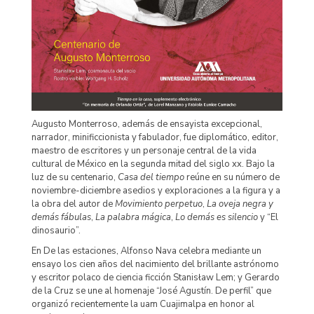
Augusto Monterroso, además de ensayista excepcional,
narrador, minificcionista y fabulador, fue diplomático, editor,
maestro de escritores y un personaje central de la vida
cultural de México en la segunda mitad del siglo xx. Bajo la
luz de su centenario,
Casa del tiempo
reúne en su número de
noviembre-diciembre asedios y exploraciones a la figura y a
la obra del autor de
Movimiento perpetuo
,
La oveja negra y
demás fábulas
,
La palabra mágica
,
Lo demás es silencio
y “El
dinosaurio”.
En De las estaciones, Alfonso Nava celebra mediante un
ensayo los cien años del nacimiento del brillante astrónomo
y escritor polaco de ciencia ficción Stanisław Lem; y Gerardo
de la Cruz se une al homenaje “José Agustín. De perfil” que
organizó recientemente la uam Cuajimalpa en honor al