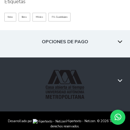
Etiquetas
ferias
libros
México
FIL Guadalajara
OPCIONES DE PAGO
Desarrollado por
Hipertexto - Netizen
. © 2026 Todos los
derechos reservados.