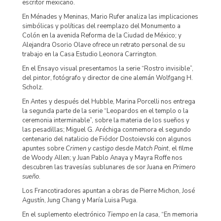
escritor mexicano.
En Ménades y Meninas, Mario Rufer analiza las implicaciones
simbólicas y políticas del reemplazo del Monumento a
Colón en la avenida Reforma de la Ciudad de México; y
Alejandra Osorio Olave ofrece un retrato personal de su
trabajo en la Casa Estudio Leonora Carrington.
En el Ensayo visual presentamos la serie “Rostro invisible”,
del pintor, fotógrafo y director de cine alemán Wolfgang H.
Scholz.
En Antes y después del Hubble, Marina Porcelli nos entrega
la segunda parte de la serie “Leopardos en el templo o la
ceremonia interminable”, sobre la materia de los sueños y
las pesadillas; Miguel G. Aréchiga conmemora el segundo
centenario del natalicio de Fiódor Dostoievski con algunos
apuntes sobre
Crimen y castigo
desde
Match Point
, el filme
de Woody Allen; y Juan Pablo Anaya y Mayra Roffe nos
descubren las travesías sublunares de sor Juana en
Primero
sueño
.
Los Francotiradores apuntan a obras de Pierre Michon, José
Agustín, Jung Chang y María Luisa Puga.
En el suplemento electrónico
Tiempo en la casa
, “En memoria