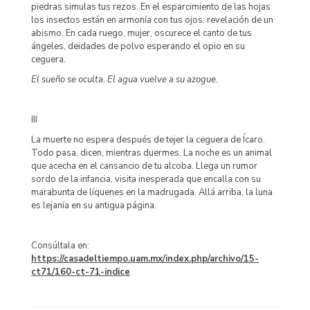
piedras simulas tus rezos. En el esparcimiento de las hojas
los insectos están en armonía con tus ojos: revelación de un
abismo. En cada ruego, mujer, oscurece el canto de tus
ángeles, deidades de polvo esperando el opio en su
ceguera.
El sueño se oculta. El agua vuelve a su azogue.
III
La muerte no espera después de tejer la ceguera de Ícaro.
Todo pasa, dicen, mientras duermes. La noche es un animal
que acecha en el cansancio de tu alcoba. Llega un rumor
sordo de la infancia, visita inesperada que encalla con su
marabunta de líquenes en la madrugada. Allá arriba, la luna
es lejanía en su antigua página.
Consúltala en:
https://casadeltiempo.uam.mx/index.php/archivo/15-
ct71/160-ct-71-indice