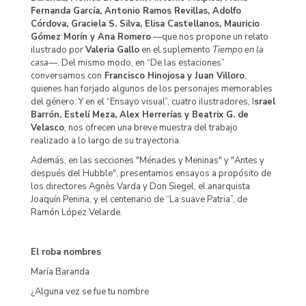
Fernanda García, Antonio Ramos Revillas, Adolfo
Córdova, Graciela S. Silva, Elisa Castellanos, Mauricio
Gómez Morín y Ana Romero
—que nos propone un relato
ilustrado por
Valeria Gallo
en el suplemento
Tiempo en la
casa—
. Del mismo modo, en “De las estaciones”
conversamos con
Francisco Hinojosa y Juan Villoro
,
quienes han forjado algunos de los personajes memorables
del género. Y en el “Ensayo visual”, cuatro ilustradores, I
srael
Barrón, Estelí Meza, Alex Herrerías y Beatrix G. de
Velasco
, nos ofrecen una breve muestra del trabajo
realizado a lo largo de su trayectoria.
Además, en las secciones "Ménades y Meninas" y "Antes y
después del Hubble", presentamos ensayos a propósito de
los directores Agnès Varda y Don Siegel, el anarquista
Joaquín Penina, y el centenario de “La suave Patria”, de
Ramón López Velarde.
El roba nombres
María Baranda
¿Alguna vez se fue tu nombre