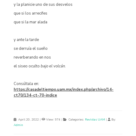
y la planicie uno de sus desvelos
que si los arrecifes
que si la mar alada
y ante la tarde
se derruía el sueño
reverberando en nos
el siseo oculto
bajo el volcán
.
Consúltala en:
https://casadeltiempo.uam.mx/index.php/archivo/14-
ct70/134-ct-70-indice
April 20, 2022
|
View: 974
|
Categories:
Revistas UAM
|
By:
Admin