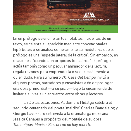
En un prólogo se enumeran los notables incidentes de un
texto, se celebra su aparición mediante convencionales
hipérboles o se analiza someramente su médula; ya que el
prólogo es una “especie lateral de la crítica”. Sin embargo, en
ocasiones, “cuando son propicios los astros”, el prólogo
actúa también como un peculiar animador de la lectura,
regala razones para emprenderla o seduce sutilmente a
quien duda. Para su número 70,
Casa del tiempo
invitó a
algunos poetas, narradores y ensayistas a fin de prologar
una obra primordial —a su juicio— bajo la encomienda de
invitar a su vez a un encuentro entre obras y lectores.
En De las estaciones, Audomaro Hidalgo celebra el
segundo centenario del poeta ‘maldito’ Charles Baudelaire; y
Giorgio Lavezzaro entrevista a la dramaturga mexicana
Jessica Canales a propósito del montaje de su obra
Tamaulipas, México. Sin cuerpo no hay muerto
.