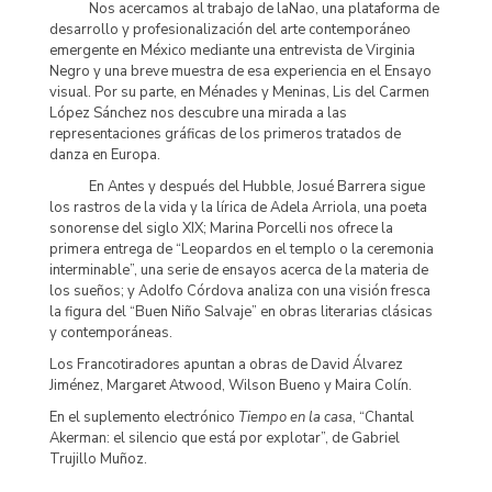
Nos acercamos al trabajo de laNao, una plataforma de
desarrollo y profesionalización del arte contemporáneo
emergente en México mediante una entrevista de Virginia
Negro y una breve muestra de esa experiencia en el Ensayo
visual. Por su parte, en Ménades y Meninas, Lis del Carmen
López Sánchez nos descubre una mirada a las
representaciones gráficas de los primeros tratados de
danza en Europa.
En Antes y después del Hubble, Josué Barrera sigue
los rastros de la vida y la lírica de Adela Arriola, una poeta
sonorense del siglo XIX; Marina Porcelli nos ofrece la
primera entrega de “Leopardos en el templo o la ceremonia
interminable”, una serie de ensayos acerca de la materia de
los sueños; y Adolfo Córdova analiza con una visión fresca
la figura del “Buen Niño Salvaje” en obras literarias clásicas
y contemporáneas.
Los Francotiradores apuntan a obras de David Álvarez
Jiménez, Margaret Atwood, Wilson Bueno y Maira Colín.
En el suplemento electrónico
Tiempo en la casa
, “Chantal
Akerman: el silencio que está por explotar”, de Gabriel
Trujillo Muñoz.