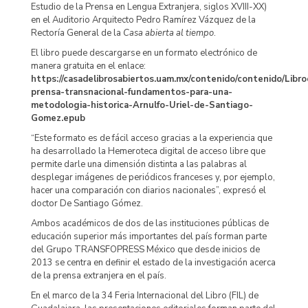
Estudio de la Prensa en Lengua Extranjera, siglos XVIII-XX)
en el Auditorio Arquitecto Pedro Ramírez Vázquez de la
Rectoría General de la
Casa abierta al tiempo
.
El libro puede descargarse en un formato electrónico de
manera gratuita en el enlace:
https://casadelibrosabiertos.uam.mx/contenido/contenido/Libro
prensa-transnacional-fundamentos-para-una-
metodologia-historica-Arnulfo-Uriel-de-Santiago-
Gomez.epub
“Este formato es de fácil acceso gracias a la experiencia que
ha desarrollado la Hemeroteca digital de acceso libre que
permite darle una dimensión distinta a las palabras al
desplegar imágenes de periódicos franceses y, por ejemplo,
hacer una comparación con diarios nacionales”, expresó el
doctor De Santiago Gómez.
Ambos académicos de dos de las instituciones públicas de
educación superior más importantes del país forman parte
del Grupo TRANSFOPRESS México que desde inicios de
2013 se centra en definir el estado de la investigación acerca
de la prensa extranjera en el país.
En el marco de la 34 Feria Internacional del Libro (FIL) de