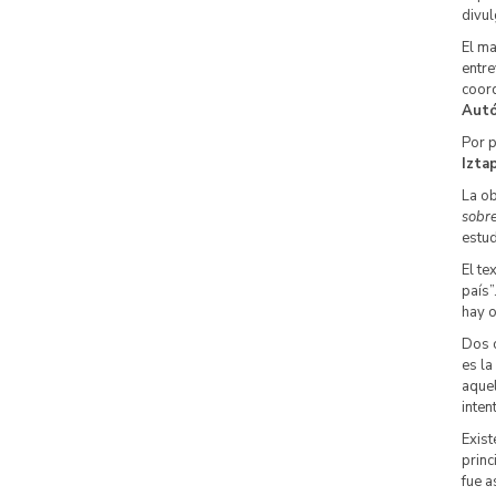
divul
El m
entre
coor
Autó
Por p
Izta
La ob
sobre
estud
El te
país”
hay o
Dos c
es la
aquel
inten
Exist
princ
fue a