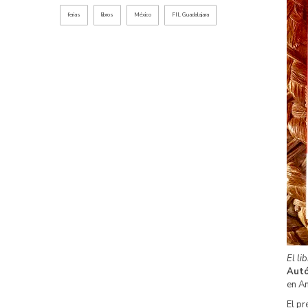
ferias
libros
México
FIL Guadalajara
El li
Autó
en An
El pr