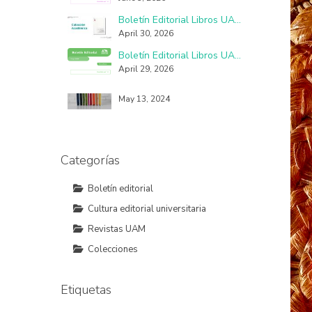
La democracia en México, un proceso con fallas, imperfecciones y seudo practicantes
Boletín Editorial Libros UAM No. 58
March 26, 2021
April 30, 2026
Boletín Editorial Libros UAM No. 57
April 29, 2026
El libro objeto y las otras formas de leer
May 13, 2024
Categorías
Boletín editorial
Cultura editorial universitaria
Revistas UAM
Colecciones
Etiquetas