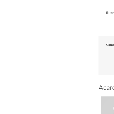
Nov
Comp
Acerc