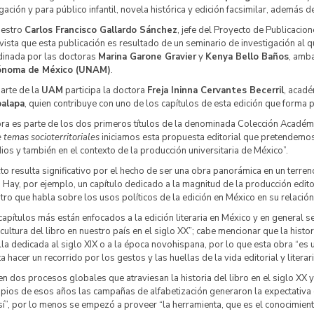
gación y para público infantil, novela histórica y edición facsimilar, además d
aestro
Carlos Francisco Gallardo Sánchez
, jefe del Proyecto de Publicacion
vista que esta publicación es resultado de un seminario de investigación al q
dinada por las doctoras
Marina Garone Gravier
y
Kenya Bello Baños
, amb
noma de México (UNAM)
.
arte de la
UAM
participa la doctora
Freja Ininna Cervantes Becerril
, acadé
palapa
, quien contribuye con uno de los capítulos de esta edición que forma p
ra es parte de los dos primeros títulos de la denominada Colección Académic
 temas socioterritoriales
iniciamos esta propuesta editorial que pretendemos
ios y también en el contexto de la producción universitaria de México”.
xto resulta significativo por el hecho de ser una obra panorámica en un terre
. Hay, por ejemplo, un capítulo dedicado a la magnitud de la producción edit
tro que habla sobre los usos políticos de la edición en México en su relación
apítulos más están enfocados a la edición literaria en México y en general
 cultura del libro en nuestro país en el siglo XX”; cabe mencionar que la his
la dedicada al siglo XIX o a la época novohispana, por lo que esta obra “es u
ta hacer un recorrido por los gestos y las huellas de la vida editorial y litera
en dos procesos globales que atraviesan la historia del libro en el siglo XX y
ipios de esos años las campañas de alfabetización generaron la expectativa 
sí”, por lo menos se empezó a proveer “la herramienta, que es el conocimiento 