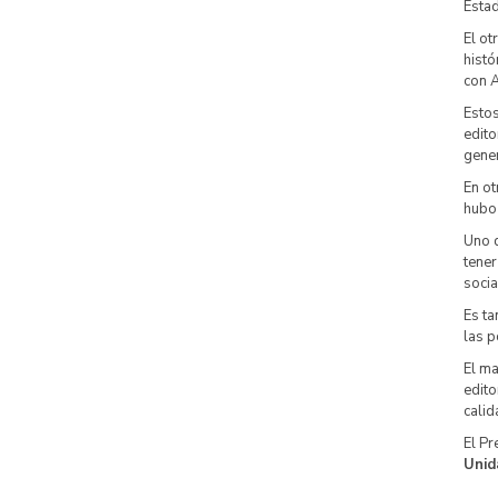
Estad
El ot
histó
con A
Estos
edito
gener
En ot
hubo 
Uno d
tener
socia
Es ta
las p
El m
edito
calid
El Pr
Unid