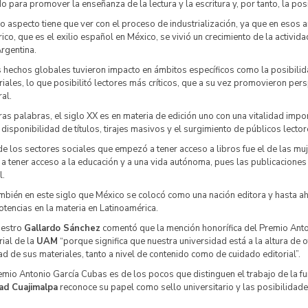
o para promover la enseñanza de la lectura y la escritura y, por tanto, la pos
ro aspecto tiene que ver con el proceso de industrialización, ya que en esos
rico, que es el exilio español en México, se vivió un crecimiento de la actividad
rgentina.
 hechos globales tuvieron impacto en ámbitos específicos como la posibilidad
riales, lo que posibilitó lectores más críticos, que a su vez promovieron pers
al.
ras palabras, el siglo XX es en materia de edición uno con una vitalidad impo
disponibilidad de títulos, tirajes masivos y el surgimiento de públicos lector
e los sectores sociales que empezó a tener acceso a libros fue el de las m
 a tener acceso a la educación y a una vida autónoma, pues las publicacione
l.
mbién en este siglo que México se colocó como una nación editora y hasta 
otencias en la materia en Latinoamérica.
aestro
Gallardo Sánchez
comentó que la mención honorífica del Premio Anto
rial de la
UAM
“porque significa que nuestra universidad está a la altura de o
ad de sus materiales, tanto a nivel de contenido como de cuidado editorial”.
emio Antonio García Cubas es de los pocos que distinguen el trabajo de la fun
ad Cuajimalpa
reconoce su papel como sello universitario y las posibilidade