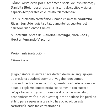
Fiódor Dostoievski por el fenómeno social del espiritismo; y
Daniella Blejer
desarrolla una historia de sueños y viajes
espacio-temporales en el relato “Narcolepsia”.
En el suplemento electrónico
Tiempo en la casa
,
Vladimiro
Rivas Iturralde
revisita dilatadamente los cuentos del
narrador ruso Antón Chéjov.
A Contraluz, obras de
Claudina Domingo
,
Nora Coss
y
Héctor Fernando Vizcarra
.
Poriomanía (selección)
Fátima López
[Digo
palabra
, mientras nace dentro de mí un lenguaje que
se precipita desde el asombro. Vagabundos somos
buscando, entre los escombros, nuestro verdadero nombre,
aquella copia fiel que coincida exactamente con nuestro
reflejo. Pronuncio
yo
y
tú
, como si el otro fuera un telar,
pronombres vacíos, o el puente que me sostiene. He perdido
el hilo para regresar a casa. No hay otredad. En esta
cartografía, nada me corresponde.]