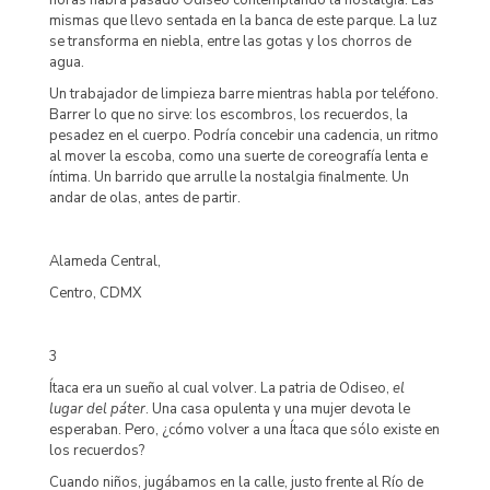
horas habrá pasado Odiseo contemplando la nostalgia. Las
mismas que llevo sentada en la banca de este parque. La luz
se transforma en niebla, entre las gotas y los chorros de
agua.
Un trabajador de limpieza barre mientras habla por teléfono.
Barrer lo que no sirve: los escombros, los recuerdos, la
pesadez en el cuerpo. Podría concebir una cadencia, un ritmo
al mover la escoba, como una suerte de coreografía lenta e
íntima. Un barrido que arrulle la nostalgia finalmente. Un
andar de olas, antes de partir.
Alameda Central,
Centro, CDMX
3
Ítaca era un sueño al cual volver. La patria de Odiseo,
el
lugar del páter
. Una casa opulenta y una mujer devota le
esperaban. Pero, ¿cómo volver a una Ítaca que sólo existe en
los recuerdos?
Cuando niños, jugábamos en la calle, justo frente al Río de