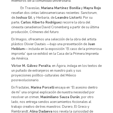
miembros de la comunidad universitaria.
En Travesías,
Mariana Martínez Bonilla
y
Mayra Rojo
reseñan dos cintas latinoamericanas recientes:
Sanctorum
,
de
Joshua Gi
l, y
Herbaria
, de
Leandro Listorti
. Por su
parte,
Carlos Alberto Rodríguez
recorre la obra del
cineasta canadiense David Cronenberg a partir de su última
producción,
Crímenes del futuro
.
En Imagos, ofrecemos una selección de la obra del artista
plástico Olivier Dautais —bajo una presentación de
Juan
Heiblum
— incluida en la exposición “El caso de la primorosa
impronta” que se exhibió en la Casa de la Primera Imprenta
de América.
Víctor M. Gálvez Peralta
, en Ágora, indaga en los textos de
un puñado de extranjeros en nuestro país y sus
proyecciones político-culturales del México
posrevolucionario.
En Fractales,
Marina Porcelli
ensaya en “El asesino dentro
de mí” una original explicación de nuestra necesidad por
resolver un crimen;
Maximiliano Sauza Durán
, por otro
lado, nos entrega sendos acercamientos ficcionales al
trabajo creativo de tres maestros: Durero, El Greco y
Rembrandt;
Alina Dadaeva
nos revela la curiosidad de