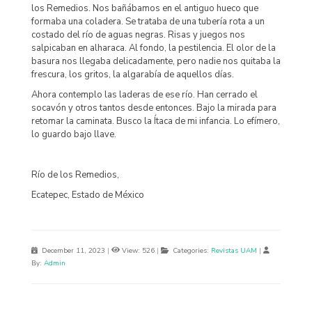
los Remedios. Nos bañábamos en el antiguo hueco que
formaba una coladera. Se trataba de una tubería rota a un
costado del río de aguas negras. Risas y juegos nos
salpicaban en alharaca. Al fondo, la pestilencia. El olor de la
basura nos llegaba delicadamente, pero nadie nos quitaba la
frescura, los gritos, la algarabía de aquellos días.
Ahora contemplo las laderas de ese río. Han cerrado el
socavón y otros tantos desde entonces. Bajo la mirada para
retomar la caminata. Busco la Ítaca de mi infancia. Lo efímero,
lo guardo bajo llave.
Río de los Remedios,
Ecatepec, Estado de México
December 11, 2023
|
View: 526
|
Categories:
Revistas UAM
|
By:
Admin