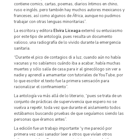
contiene comics, cartas, poemas, diarios íntimos en chino,
ruso e inglés, pero también hay muchos autores mexicanos y
franceses, así como algunos de África, aunque no pudimos
trabajar con otras lenguas minoritarias”.
La escritora y editora
Elvira Liceaga
externó su entusiasmo
por este tipo de antología, pues resulta un documento
valioso, una radiografía de lo vivido durante la emergencia
sanitaria.
“Durante el pico de contagios di a luz, cuando aún no había
vacunas y no sabíamos cuándo iba a acabar, había muchas
muertes y sólo salía de casa para ir al ginecólogo sin ver a
nadie y aprendí a amamantar con tutoriales de YouTube, por
lo que escribir el texto fue la primera sensación para
racionalizar el confinamiento”.
La antología va más allá de lo literario, “pues se trata de un
conjunto de prácticas de supervivencia que espero no se
vuelva a repetir, toda vez que durante el aislamiento todos
estábamos buscando pruebas de que seguíamos siendo las
personas que éramos antes”.
La edición fue un trabajo importante “y me pareció por
primera vez casi sanador leer a otros que vivían otros