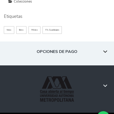
Colecciones
Etiquetas
ferias
libros
México
FIL Guadalajara
OPCIONES DE PAGO