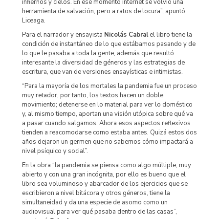
infiernos y cielos. En ese momento internet se volvió una
herramienta de salvación, pero a ratos de locura”, apuntó
Liceaga.
Para el narrador y ensayista
Nicolás Cabral
el libro tiene la
condición de instantáneo de lo que estábamos pasando y de
lo que le pasaba a toda la gente, además que resultó
interesante la diversidad de géneros y las estrategias de
escritura, que van de versiones ensayísticas e intimistas.
“Para la mayoría de los mortales la pandemia fue un proceso
muy retador, por tanto, los textos hacen un doble
movimiento; detenerse en lo material para ver lo doméstico
y, al mismo tiempo, aportan una visión utópica sobre qué va
a pasar cuando salgamos. Ahora esos aspectos reflexivos
tienden a reacomodarse como estaba antes. Quizá estos dos
años dejaron un germen que no sabemos cómo impactará a
nivel psíquico y social”.
En la obra “la pandemia se piensa como algo múltiple, muy
abierto y con una gran incógnita, por ello es bueno que el
libro sea voluminoso y abarcador de los ejercicios que se
escribieron a nivel bitácora y otros géneros, tiene la
simultaneidad y da una especie de asomo como un
audiovisual para ver qué pasaba dentro de las casas”,