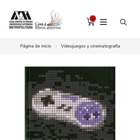
Página de inicio
Videojuegos y cinematografía
Saltar
al
final
de
la
galería
de
imágenes