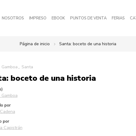
NOSOTROS
IMPRESO
EBOOK
PUNTOS DE VENTA
FERIAS
CA
Página de inicio
Santa: boceto de una historia
o Gamboa
Santa
a: boceto de una historia
s)
o Gamboa
o por
 Cadena
o por
a Capistrán