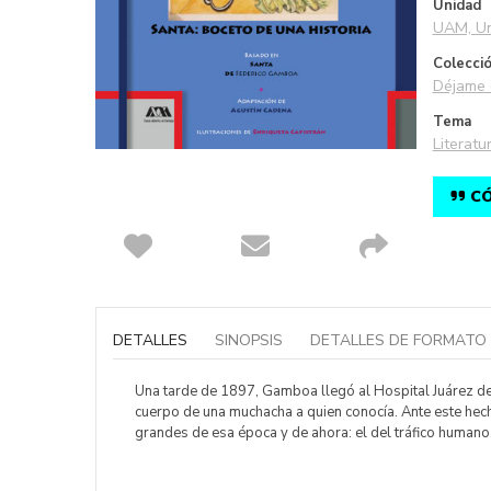
Unidad
UAM, Un
Colecci
Déjame 
Tema
Literatur
CÓ
Saltar
al
comienzo
DETALLES
SINOPSIS
DETALLES DE FORMATO
de
la
galería
Una tarde de 1897, Gamboa llegó al Hospital Juárez de 
de
cuerpo de una muchacha a quien conocía. Ante este hech
imágenes
grandes de esa época y de ahora: el del tráfico humano.