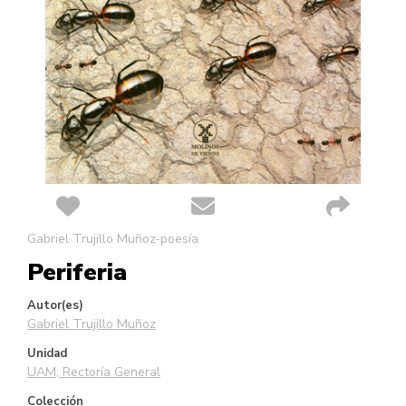
Saltar
Gabriel Trujillo Muñoz-poesía
al
Periferia
comienzo
de
la
Autor(es)
galería
Gabriel Trujillo Muñoz
de
Unidad
imágenes
UAM, Rectoría General
Colección