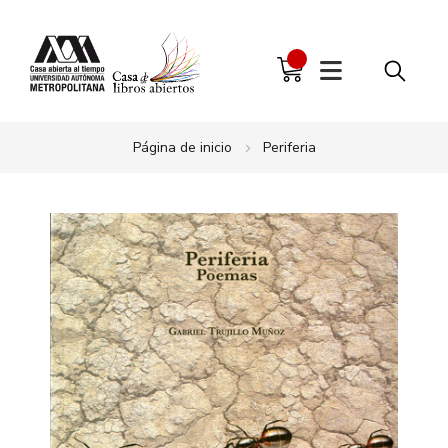
Página de inicio
Periferia
Saltar
al
final
de
la
galería
de
imágenes