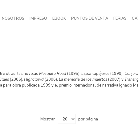
NOSOTROS
IMPRESO
EBOOK
PUNTOS DE VENTA
FERIAS
CA
tre otras, las novelas
Mezquite Road
(1995),
Espantapájaros
(1999),
Conjur
Blues
(2006),
Highclowd
(2006),
La memoria de los muertos
(2007) y
Transfi
 para obra publicada 1999 y el premio internacional de narrativa Ignacio Ma
Mostrar
por página