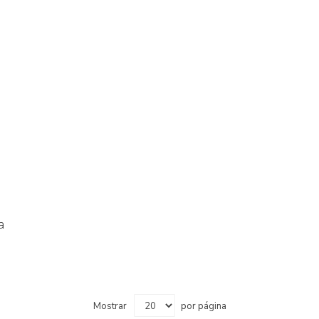
a
Mostrar
por página