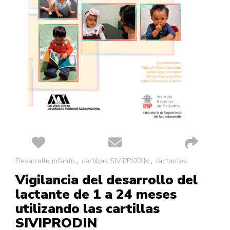
Saltar
Desarrollo infantil
cartillas SIVIPRODIN
lactantes
al
Vigilancia del desarrollo del
comienzo
de
lactante de 1 a 24 meses
la
utilizando las cartillas
galería
de
SIVIPRODIN
imágenes