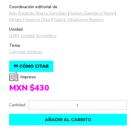
Coordinación editorial de
Iván Rolando Rivera González
Jasbet Zapoteco Nava
Miriam Figueroa Olea
Yadira Villanueva Romero
Unidad
UAM, Unidad Xochimilco
Tema
Ciencias médicas
CÓMO CITAR
Impreso
MXN $430
Cantidad:
AÑADIR AL CARRITO