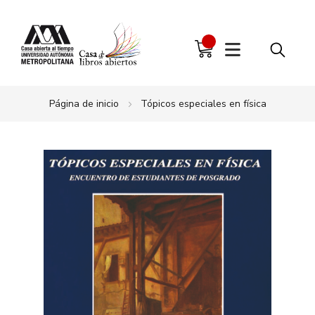
Página de inicio
Tópicos especiales en física
Saltar
al
final
de
la
galería
de
imágenes