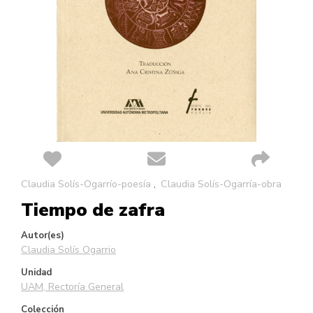
Saltar
Claudia Solís-Ogarrío-poesía
Claudia Solís-Ogarría-obra
al
Tiempo de zafra
comienzo
de
la
Autor(es)
galería
Claudia Solís Ogarrio
de
Unidad
imágenes
UAM, Rectoría General
Colección