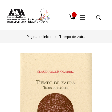
Página de inicio
Tiempo de zafra
Saltar
al
final
de
la
galería
de
imágenes