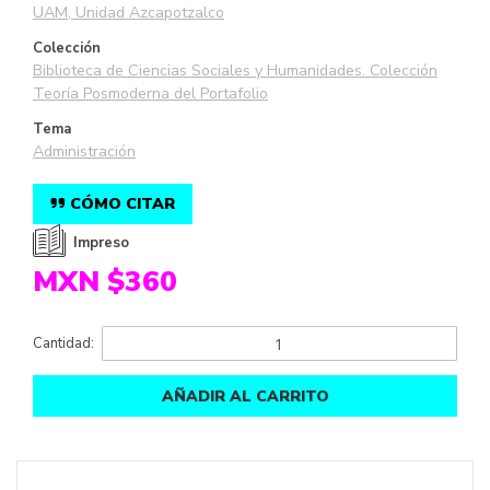
UAM, Unidad Azcapotzalco
Colección
Biblioteca de Ciencias Sociales y Humanidades. Colección
Teoría Posmoderna del Portafolio
Tema
Administración
CÓMO CITAR
Impreso
MXN $360
Cantidad:
AÑADIR AL CARRITO