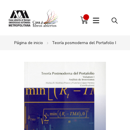
Página de inicio
Teoría posmoderna del Portafolio I
Saltar
al
final
de
la
galería
de
imágenes