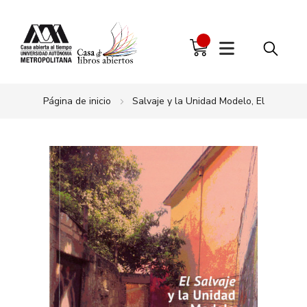
Página de inicio
Salvaje y la Unidad Modelo, El
Saltar
al
final
de
la
galería
de
imágenes