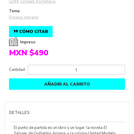
UAM, Unidad Xochimilco
Tema
Ensayo literario
CÓMO CITAR
Impreso
MXN $490
Cantidad:
AÑADIR AL CARRITO
DETALLES
El punto de partida es un libro y un lugar: la novela
El
Salvaje
, de Guillermo Arriaga, y la colonia Unidad Modelo