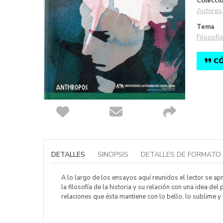
Colecci
Autores,
Tema
Filosofía
CÓ
Saltar
al
comienzo
DETALLES
SINOPSIS
DETALLES DE FORMATO
de
la
galería
A lo largo de los ensayos aquí reunidos el lector se apr
de
la filosofía de la historia y su relación con una idea del
imágenes
relaciones que ésta mantiene con lo bello, lo sublime y 