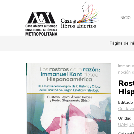
INICIO
Página de ini
Saltar
Immanue
al
noción 
final
Rost
de
la
Hisp
galería
de
Editado
imágenes
Gustavo
Unidad
UAM, Un