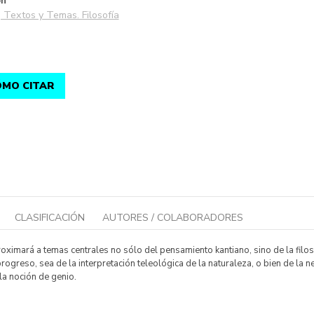
ón
 Textos y Temas. Filosofía
MO CITAR
CLASIFICACIÓN
AUTORES / COLABORADORES
oximará a temas centrales no sólo del pensamiento kantiano, sino de la filosof
 progreso, sea de la interpretación teleológica de la naturaleza, o bien de la n
la noción de genio.