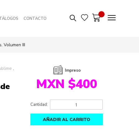
TÁLOGOS
CONTACTO
. Volumen III
ublime
Impreso
MXN $400
sde
Cantidad:
AÑADIR AL CARRITO