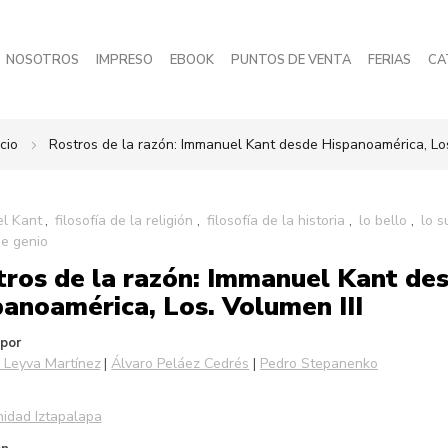
NOSOTROS
IMPRESO
EBOOK
PUNTOS DE VENTA
FERIAS
CA
cio
Rostros de la razón: Immanuel Kant desde Hispanoamérica, Los
l Kant
filosofía de la religión
filosofía de la historia
lo bello
lo s
de genio
ros de la razón: Immanuel Kant de
anoamérica, Los. Volumen III
 por
 Leyva Martínez
Álvaro Peláez Cedrés
Pedro Stepanenko
idad Iztapalapa