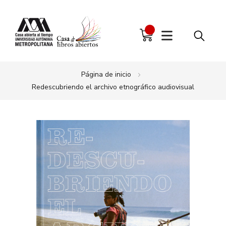
Página de inicio
Redescubriendo el archivo etnográfico audiovisual
Saltar
al
final
de
la
galería
de
imágenes