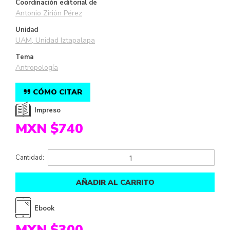
Coordinación editorial de
Antonio Zirión Pérez
Unidad
UAM, Unidad Iztapalapa
Tema
Antropología
CÓMO CITAR
Impreso
MXN $740
Cantidad:
AÑADIR AL CARRITO
Ebook
MXN $300