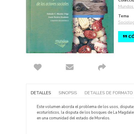
Colecci
Mundos 
Tema
Sociolog
CÓ
Saltar
al
comienzo
DETALLES
SINOPSIS
DETALLES DE FORMATO
de
la
galería
Este volumen aborda el problema de los usos, disputas 
de
ecoturísticos, la disputa de los bosques de La Magdale
imágenes
en una comunidad del estado de Morelos.