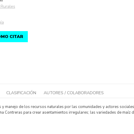
ón
Rurales
ía
MO CITAR
CLASIFICACIÓN
AUTORES / COLABORADORES
y manejo de los recursos naturales por las comunidades y actores sociales, 
na Contreras para crear asentamientos irregulares; las variedades de maíz d