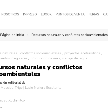
NOSOTROS
IMPRESO
EBOOK
PUNTOS DE VENTA
FERIAS
CA
Página de inicio
Recursos naturales y conflictos socioambientales
s naturales
conflictos socioambietales
proyectos ecoturísticos
entos irregulares
producción de maíz, manejo del agua
rsos naturales y conflictos
ioambientales
ción editorial de
 Massieu Trigo
Lucio Noriero Escalante
idad Xochimilco