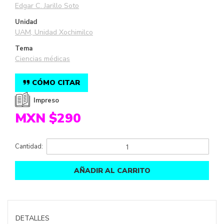
Edgar C. Jarillo Soto
Unidad
UAM, Unidad Xochimilco
Tema
Ciencias médicas
CÓMO CITAR
Impreso
MXN $290
Cantidad:
AÑADIR AL CARRITO
DETALLES