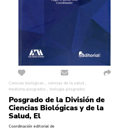
Saltar
Ciencias biológicas
ciencias de la salud
al
medicina-posgrados
biología-posgrados
comienzo
Posgrado de la División de
de
la
Ciencias Biológicas y de la
galería
Salud, El
de
imágenes
Coordinación editorial de