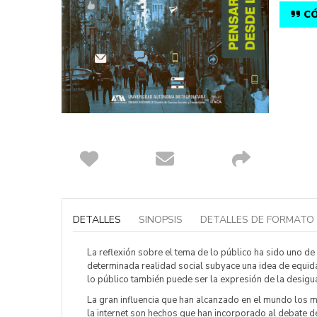
CÓ
Saltar
al
comienzo
DETALLES
SINOPSIS
DETALLES DE FORMATO
de
la
galería
La reflexión sobre el tema de lo público ha sido uno de
de
determinada realidad social subyace una idea de equidad
imágenes
lo público también puede ser la expresión de la desigua
La gran influencia que han alcanzado en el mundo los 
la internet son hechos que han incorporado al debate de