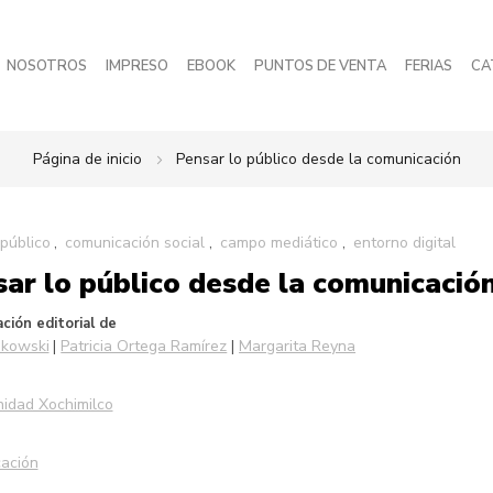
NOSOTROS
IMPRESO
EBOOK
PUNTOS DE VENTA
FERIAS
CA
Página de inicio
Pensar lo público desde la comunicación
público
comunicación social
campo mediático
entorno digital
ar lo público desde la comunicació
ción editorial de
kowski
Patricia Ortega Ramírez
Margarita Reyna
idad Xochimilco
ación