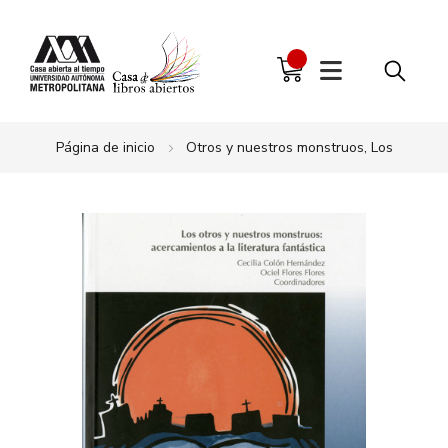
Página de inicio
Otros y nuestros monstruos, Los
Saltar
al
final
de
la
galería
de
imágenes