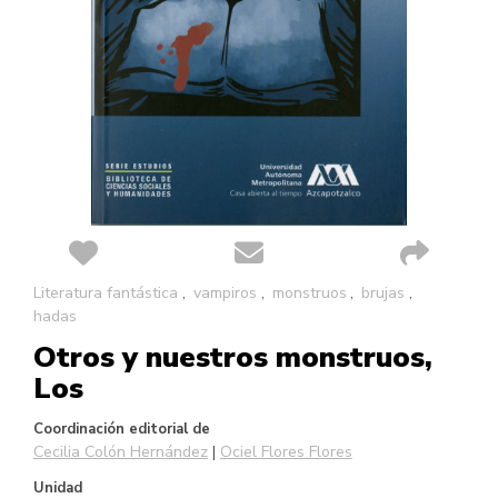
Saltar
Literatura fantástica
vampiros
monstruos
brujas
al
hadas
comienzo
Otros y nuestros monstruos,
de
la
Los
galería
de
Coordinación editorial de
imágenes
Cecilia Colón Hernández
Ociel Flores Flores
Unidad