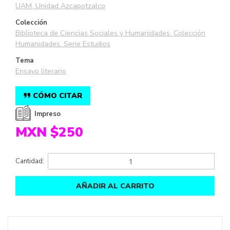
UAM, Unidad Azcapotzalco
Colección
Biblioteca de Ciencias Sociales y Humanidades. Colección
Humanidades. Serie Estudios
Tema
Ensayo literario
CÓMO CITAR
Impreso
MXN $250
Cantidad:
AÑADIR AL CARRITO