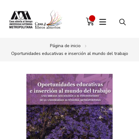
Página de inicio
Oportunidades educativas e inserción al mundo del trabajo
Saltar
al
final
de
la
galería
de
imágenes