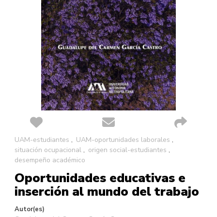
Saltar
UAM-estudiantes
UAM-oportunidades laborales
al
situación ocupacional
origen social-estudiantes
comienzo
desempeño académico
de
Oportunidades educativas e
la
galería
inserción al mundo del trabajo
de
imágenes
Autor(es)