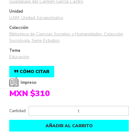
Guadalupe del Carmen García Castro
Unidad
UAM, Unidad Azcapotzalco
Colección
Biblioteca de Ciencias Sociales y Humanidades. Colección
Sociología. Serie Estudios
Tema
Educación
CÓMO CITAR
Impreso
MXN $310
Cantidad:
AÑADIR AL CARRITO