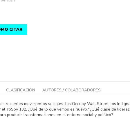
 Análisis
MO CITAR
CLASIFICACIÓN
AUTORES / COLABORADORES
 los recientes movimientos sociales: los Occupy Wall Street, los Indig
 y el YoSoy 132. ¿Qué de lo que vemos es nuevo? ¿Qué clase de lidera
a producir transformaciones en el entorno social y político?