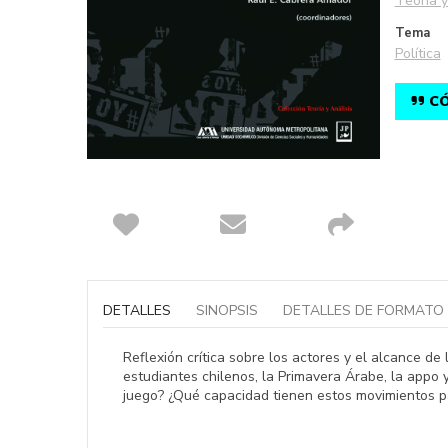
Teoría y
Tema
Política
CÓ
Saltar
al
comienzo
DETALLES
SINOPSIS
DETALLES DE FORMATO
de
la
galería
Reflexión crítica sobre los actores y el alcance de
de
estudiantes chilenos, la Primavera Árabe, la appo
imágenes
juego? ¿Qué capacidad tienen estos movimientos par