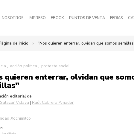
NOSOTROS
IMPRESO
EBOOK
PUNTOS DE VENTA
FERIAS
CA
Página de inicio
"Nos quieren enterrar, olvidan que somos semillas
cia
acción política
protesta social
 quieren enterrar, olvidan que som
llas"
ción editorial de
Salazar Villava
Raúl Cabrera Amador
idad Xochimilco
ón