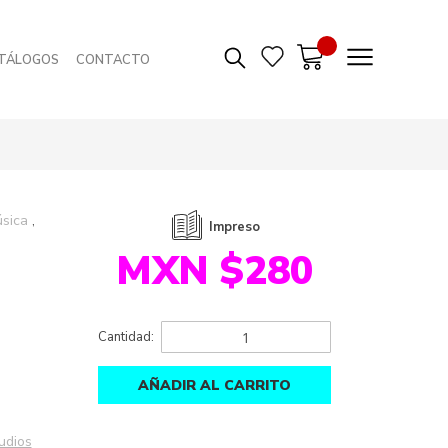
TÁLOGOS
CONTACTO
úsica
Impreso
MXN $280
Cantidad:
AÑADIR AL CARRITO
udios