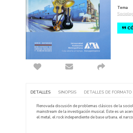
Tema
Sociolog
CÓ
Saltar
al
comienzo
DETALLES
SINOPSIS
DETALLES DE FORMATO
de
la
galería
Renovada discusión de problemas clásicos de la sociolog
de
mainstream de la investigación musical. Este es un ace
imágenes
el metal, el rock independiente de base urbana, el narco