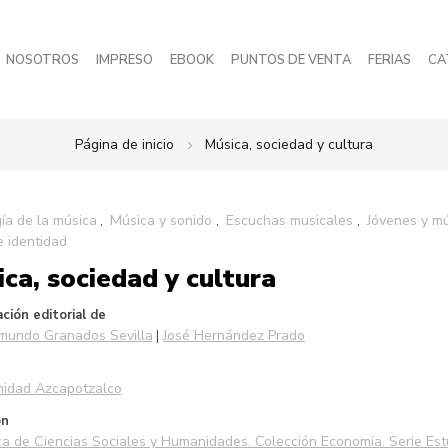
NOSOTROS
IMPRESO
EBOOK
PUNTOS DE VENTA
FERIAS
CA
Página de inicio
Música, sociedad y cultura
ía de la música
Música y sonido
Escuchas musicales
Jóvenes y m
 identidad
ca, sociedad y cultura
ción editorial de
mundo Granados Sevilla
José Hernández Prado
idad Azcapotzalco
ón
ca de Ciencias Sociales y Humanidades. Colección Economía. Serie Est