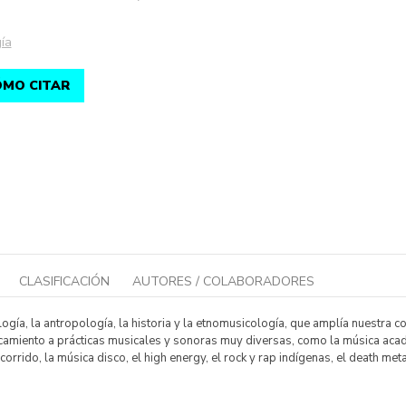
ía
MO CITAR
CLASIFICACIÓN
AUTORES / COLABORADORES
ía, la antropología, la historia y la etnomusicología, que amplía nuestra co
rcamiento a prácticas musicales y sonoras muy diversas, como la música acad
corrido, la música disco, el high energy, el rock y rap indígenas, el death met