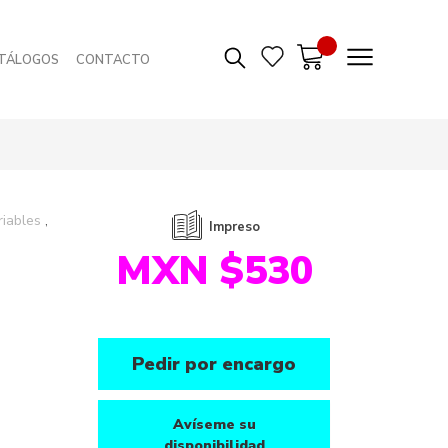
TÁLOGOS
CONTACTO
riables
Impreso
MXN $530
Pedir por encargo
Avíseme su
disponibilidad