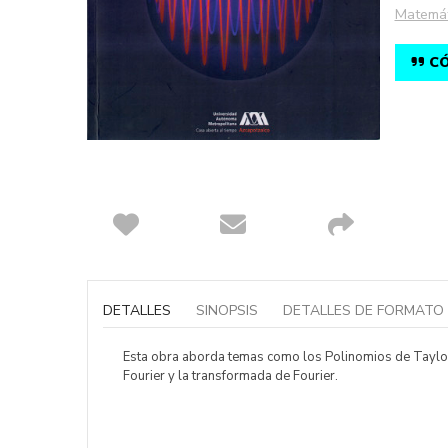
Matemát
CÓ
Saltar
al
comienzo
DETALLES
SINOPSIS
DETALLES DE FORMATO
de
la
galería
Esta obra aborda temas como los Polinomios de Taylor, 
de
Fourier y la transformada de Fourier.
imágenes