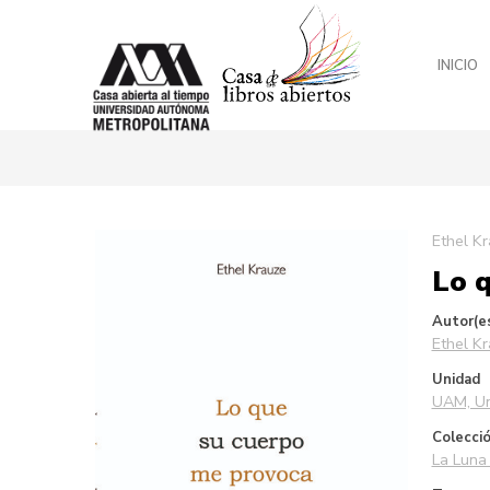
INICIO
Saltar
Ethel K
al
Lo 
final
de
la
Autor(e
galería
Ethel K
de
Unidad
imágenes
UAM, Un
Colecci
La Luna 