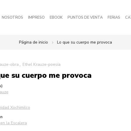
NOSOTROS
IMPRESO
EBOOK
PUNTOS DE VENTA
FERIAS
CA
Página de inicio
Lo que su cuerpo me provoca
rauze-obra
Ethel Krauze-poesía
que su cuerpo me provoca
s)
rauze
idad Xochimilco
ón
en la Escalera