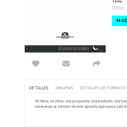
Tema
Poesía
CÓ
Saltar
al
comienzo
DETALLES
SINOPSIS
DETALLES DE FORMATO
de
la
galería
Un tema, un ritmo, una propuesta, una tradición, una tr
de
necesarias al servicio de esta apuesta que nunca sale d
imágenes