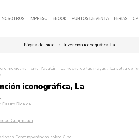
NOSOTROS
IMPRESO
EBOOK
PUNTOS DE VENTA
FERIAS
CA
Página de inicio
Invención iconográfica, La
 oro mexicano
cine-Yucatán
La noche de las mayas
La selva de f
a
nción iconográfica, La
s)
 Castro Ricalde
idad Cuajimalpa
ón
gaciones Contemporáneas sobre Cine