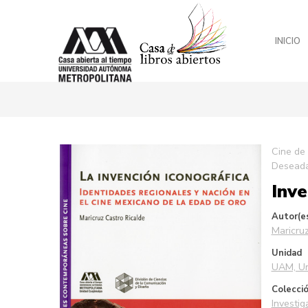
INICIO
Saltar
Cine de
al
Desead
final
Inve
de
la
galería
Autor(e
de
Maricruz
imágenes
Unidad
UAM, Un
Colecci
Investi