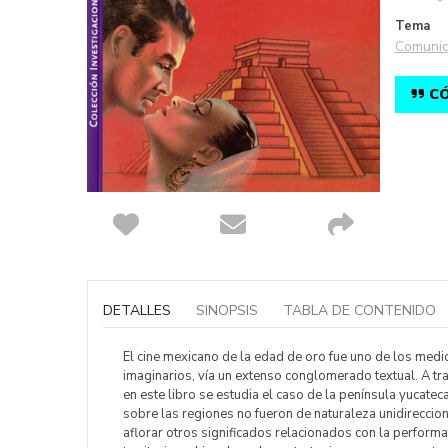
Tema
Comunic
CÓ
Saltar
al
comienzo
DETALLES
SINOPSIS
TABLA DE CONTENIDO
de
la
galería
El cine mexicano de la edad de oro fue uno de los medios
de
imaginarios, vía un extenso conglomerado textual. A trav
imágenes
en este libro se estudia el caso de la península yucate
sobre las regiones no fueron de naturaleza unidireccio
aflorar otros significados relacionados con la performat