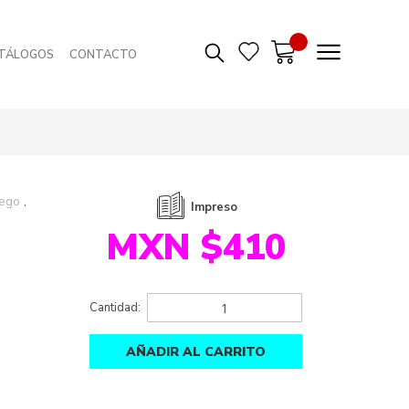
TÁLOGOS
CONTACTO
uego
Impreso
MXN $410
Cantidad:
AÑADIR AL CARRITO