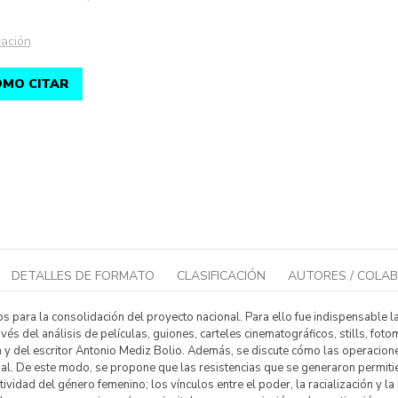
ación
MO CITAR
DETALLES DE FORMATO
CLASIFICACIÓN
AUTORES / COLA
 para la consolidación del proyecto nacional. Para ello fue indispensable la i
és del análisis de películas, guiones, carteles cinematográficos, stills, fotom
ca y del escritor Antonio Mediz Bolio. Además, se discute cómo las operacione
nal. De este modo, se propone que las resistencias que se generaron permitie
ividad del género femenino; los vínculos entre el poder, la racialización y la 