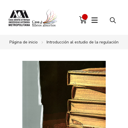
Página de inicio
Introducción al estudio de la regulación
Saltar
al
final
de
la
galería
de
imágenes