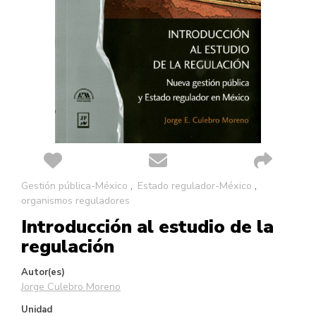
Saltar
Gestión pública-México
Estado regulador-México
al
organismos reguladores
comienzo
Introducción al estudio de la
de
la
regulación
galería
de
Autor(es)
imágenes
Jorge Culebro Moreno
Unidad