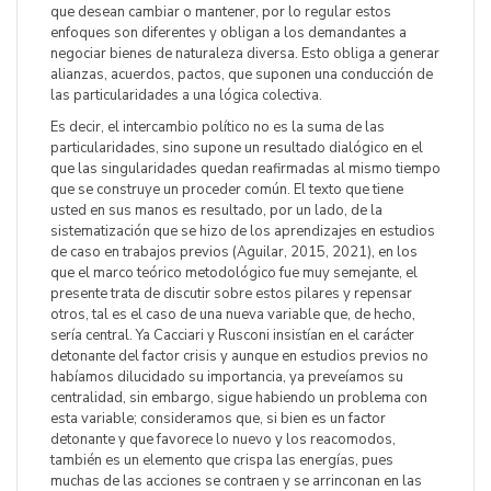
que desean cambiar o mantener, por lo regular estos
enfoques son diferentes y obligan a los demandantes a
negociar bienes de naturaleza diversa. Esto obliga a generar
alianzas, acuerdos, pactos, que suponen una conducción de
las particularidades a una lógica colectiva.
Es decir, el intercambio político no es la suma de las
particularidades, sino supone un resultado dialógico en el
que las singularidades quedan reafirmadas al mismo tiempo
que se construye un proceder común. El texto que tiene
usted en sus manos es resultado, por un lado, de la
sistematización que se hizo de los aprendizajes en estudios
de caso en trabajos previos (Aguilar, 2015, 2021), en los
que el marco teórico metodológico fue muy semejante, el
presente trata de discutir sobre estos pilares y repensar
otros, tal es el caso de una nueva variable que, de hecho,
sería central. Ya Cacciari y Rusconi insistían en el carácter
detonante del factor crisis y aunque en estudios previos no
habíamos dilucidado su importancia, ya preveíamos su
centralidad, sin embargo, sigue habiendo un problema con
esta variable; consideramos que, si bien es un factor
detonante y que favorece lo nuevo y los reacomodos,
también es un elemento que crispa las energías, pues
muchas de las acciones se contraen y se arrinconan en las