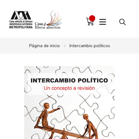
Página de inicio
Intercambio políticos
Saltar
al
final
de
la
galería
de
imágenes