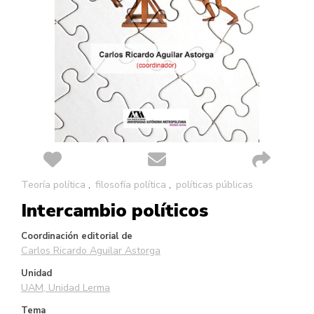
Saltar
Teoría política
filosofía política
políticas públicas
al
Intercambio políticos
comienzo
de
la
Coordinación editorial de
galería
Carlos Ricardo Aguilar Astorga
de
Unidad
imágenes
UAM, Unidad Lerma
Tema