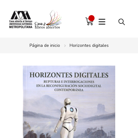
Página de inicio
Horizontes digitales
Saltar
al
final
de
la
galería
de
imágenes