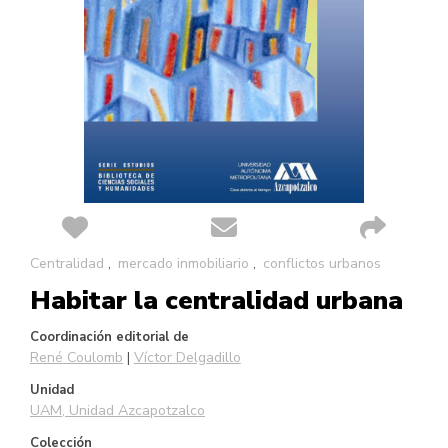
Saltar
Centralidad
mercado inmobiliario
conflictos urbanos
al
Habitar la centralidad urbana
comienzo
de
la
Coordinación editorial de
galería
René Coulomb
Víctor Delgadillo
de
Unidad
imágenes
UAM, Unidad Azcapotzalco
Colección