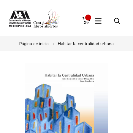
Página de inicio
Habitar la centralidad urbana
Saltar
al
final
de
la
galería
de
imágenes