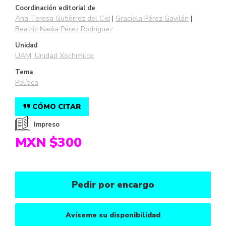
Coordinación editorial de
Ana Teresa Gutiérrez del Cid
Graciela Pérez Gavilán
Beatriz Nadia Pérez Rodríguez
Unidad
UAM, Unidad Xochimilco
Tema
Política
CÓMO CITAR
Impreso
MXN $300
Pedir por encargo
Avíseme su disponibilidad