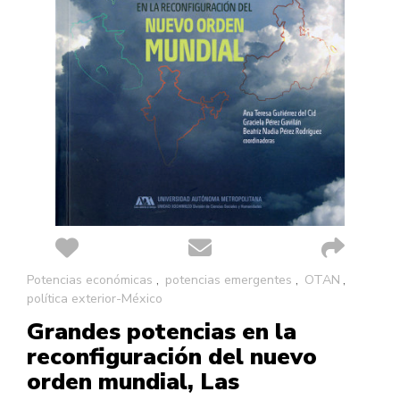
Saltar
Potencias económicas
potencias emergentes
OTAN
al
política exterior-México
comienzo
Grandes potencias en la
de
la
reconfiguración del nuevo
galería
orden mundial, Las
de
imágenes