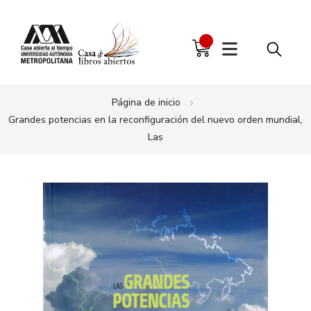
Página de inicio
Grandes potencias en la reconfiguración del nuevo orden mundial,
Las
Saltar
al
final
de
la
galería
de
imágenes