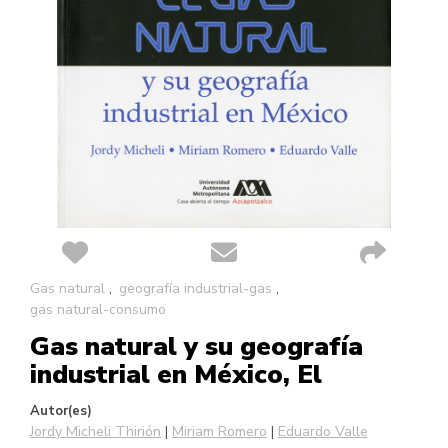
Saltar
Gas natural
geografía industrial-gas
al
gas natural-consumo
comienzo
Gas natural y su geografía
de
la
industrial en México, El
galería
de
Autor(es)
imágenes
Jordy Micheli Thirión
Miriam Romero
Eduardo Valle