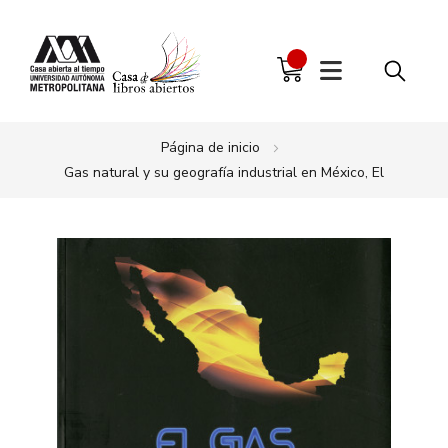
Página de inicio
Gas natural y su geografía industrial en México, El
Saltar
al
final
de
la
galería
de
imágenes