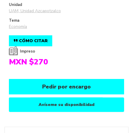
Unidad
UAM, Unidad Azcapotzalco
Tema
Economía
CÓMO CITAR
Impreso
MXN $270
Pedir por encargo
Avíseme su disponibilidad