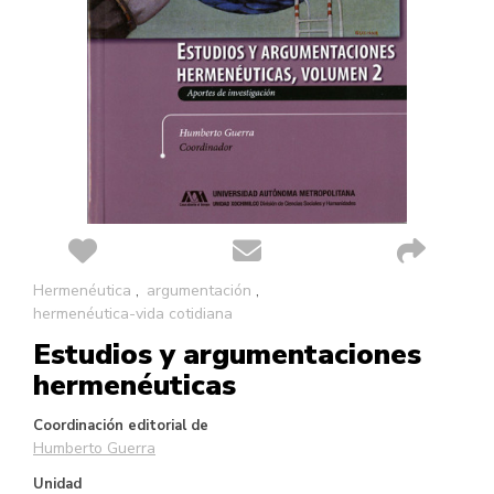
Saltar
Hermenéutica
argumentación
al
hermenéutica-vida cotidiana
comienzo
Estudios y argumentaciones
de
la
hermenéuticas
galería
de
Coordinación editorial de
imágenes
Humberto Guerra
Unidad