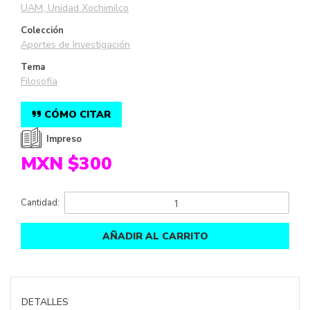
UAM, Unidad Xochimilco
Colección
Aportes de Investigación
Tema
Filosofía
CÓMO CITAR
Impreso
MXN $300
Cantidad:
AÑADIR AL CARRITO
DETALLES