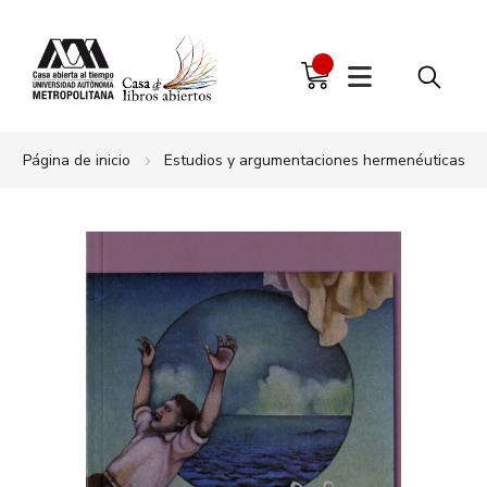
Página de inicio
Estudios y argumentaciones hermenéuticas
Saltar
al
final
de
la
galería
de
imágenes