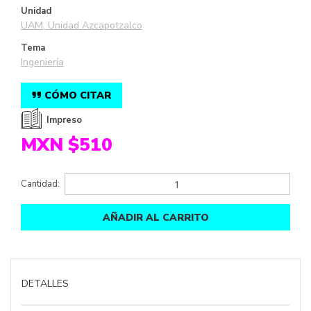
Unidad
UAM, Unidad Azcapotzalco
Tema
Ingeniería
CÓMO CITAR
Impreso
MXN $510
Cantidad:
AÑADIR AL CARRITO
DETALLES