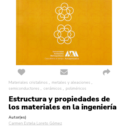
Saltar
Materiales cristalinos
metales y aleaciones
al
semiconductores
cerámicos
poliméricos
comienzo
Estructura y propiedades de
de
la
los materiales en la ingeniería
galería
de
Autor(es)
imágenes
Carmen Estela Loreto Gómez