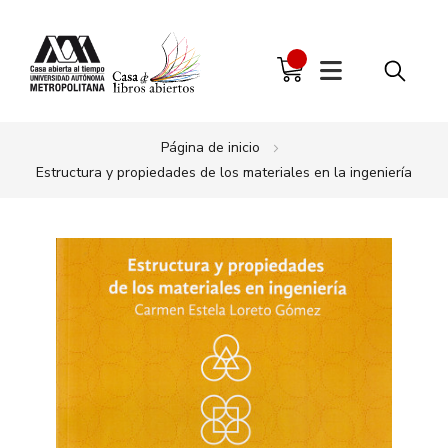
Página de inicio
Estructura y propiedades de los materiales en la ingeniería
Saltar
al
final
de
la
galería
de
imágenes