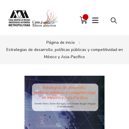
Página de inicio
Estrategias de desarrollo, políticas públicas y competitividad en
México y Asia-Pacífico
Saltar
al
final
de
la
galería
de
imágenes