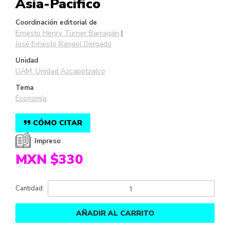
Asia-Pacífico
Coordinación editorial de
Ernesto Henry Turner Barragán
José Ernesto Rangel Delgado
Unidad
UAM, Unidad Azcapotzalco
Tema
Economía
CÓMO CITAR
Impreso
MXN $330
Cantidad:
AÑADIR AL CARRITO