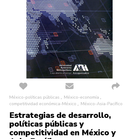
Saltar
México-políticas públicas
México-economía
al
competitividad económica-México
México-Asia-Pacífico
comienzo
Estrategias de desarrollo,
de
la
políticas públicas y
galería
competitividad en México y
de
imágenes