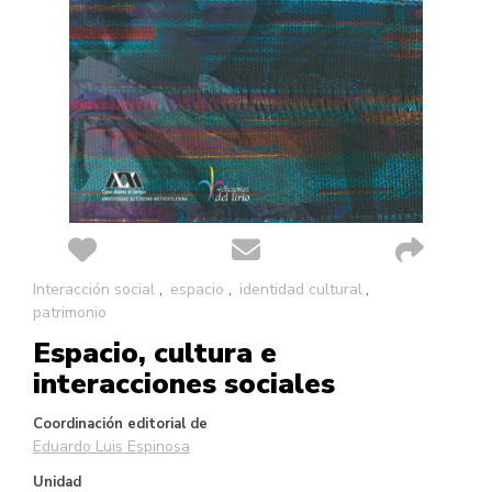
Saltar
Interacción social
espacio
identidad cultural
al
patrimonio
comienzo
Espacio, cultura e
de
la
interacciones sociales
galería
de
Coordinación editorial de
imágenes
Eduardo Luis Espinosa
Unidad