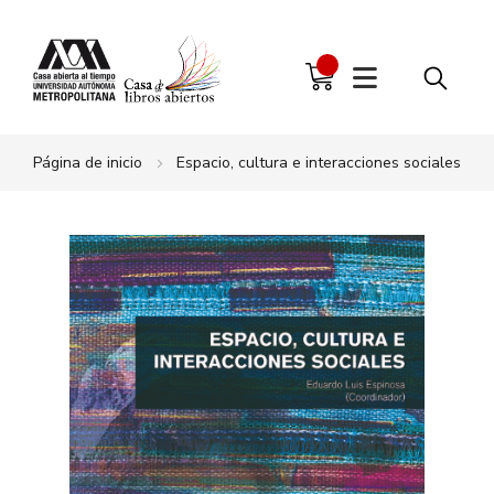
Página de inicio
Espacio, cultura e interacciones sociales
Saltar
al
final
de
la
galería
de
imágenes